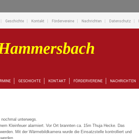
Geschichte
Kontakt
Fördervereine
Nachrichten
Datenschutz
RMINE
GESCHICHTE
KONTAKT
FÖRDERVEREINE
NACHRICHTEN
r nochmal unterwegs.
nem Kleinfeuer alarmiert. Vor Ort brannten ca. 15m Thuja Hecke. Das
werden. Mit der Wärmebildkamera wurde die Einsatzstelle kontrolliert und
 werden.