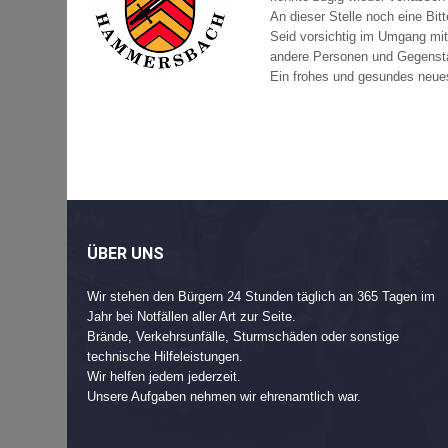
An dieser Stelle noch eine Bitt
Seid vorsichtig im Umgang mi
andere Personen und Gegenst
Ein frohes und gesundes neu
Beitragsnavigation
Post
navigation
ÜBER UNS
Wir stehen den Bürgern 24 Stunden täglich an 365 Tagen im
Jahr bei Notfällen aller Art zur Seite.
Brände, Verkehrsunfälle, Sturmschäden oder sonstige
technische Hilfeleistungen.
Wir helfen jedem jederzeit.
Unsere Aufgaben nehmen wir ehrenamtlich war.