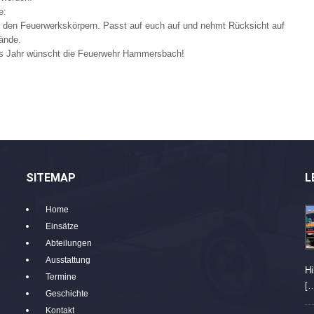
e:
t den Feuerwerkskörpern. Passt auf euch auf und nehmt Rücksicht auf
ände.
es Jahr wünscht die Feuerwehr Hammersbach!
SITEMAP
L
Home
Einsätze
Abteilungen
Ausstattung
Hi
Termine
[
Geschichte
Kontakt