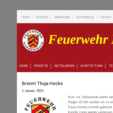
Home
Einsätze
Abteilungen
Ausstattung
Termine
HOME
EINSÄTZE
ABTEILUNGEN
AUSSTATTUNG
TE
Brennt Thuja Hecke
1 Januar, 2023
Kurz vor Jahresende waren wi
Gegen 18 Uhr wurden wir zu ei
Feuer konnte schnell gelöscht 
konnte zügig wieder verlassen