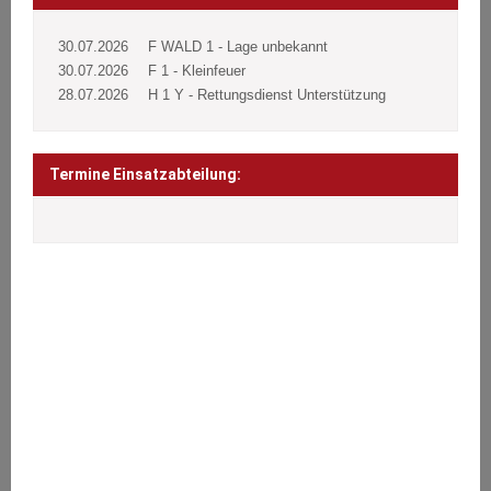
30.07.2026
F WALD 1 - Lage unbekannt
30.07.2026
F 1 - Kleinfeuer
28.07.2026
H 1 Y - Rettungsdienst Unterstützung
Termine Einsatzabteilung:
ÜBER UNS
Wir stehen den Bürgern 24 Stunden täglich an 365 Tagen im Jahr
bei Notfällen aller Art zur Seite.
Brände, Verkehrsunfälle, Sturmschäden oder sonstige technische
Hilfeleistungen.