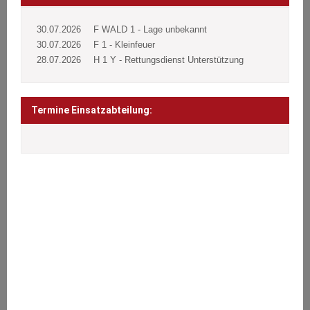
30.07.2026
F WALD 1 - Lage unbekannt
30.07.2026
F 1 - Kleinfeuer
28.07.2026
H 1 Y - Rettungsdienst Unterstützung
Termine Einsatzabteilung:
ÜBER UNS
Wir stehen den Bürgern 24 Stunden täglich an 365 Tagen im Jahr
bei Notfällen aller Art zur Seite.
Brände, Verkehrsunfälle, Sturmschäden oder sonstige technische
Hilfeleistungen.