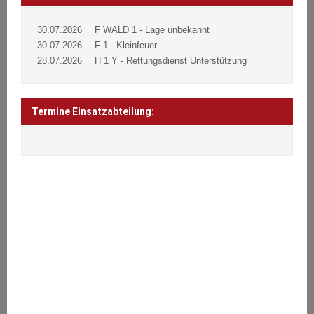
30.07.2026
F WALD 1 - Lage unbekannt
30.07.2026
F 1 - Kleinfeuer
28.07.2026
H 1 Y - Rettungsdienst Unterstützung
Termine Einsatzabteilung:
ÜBER UNS
Wir stehen den Bürgern 24 Stunden täglich an 365 Tagen im Jahr
bei Notfällen aller Art zur Seite.
Brände, Verkehrsunfälle, Sturmschäden oder sonstige technische
Hilfeleistungen.