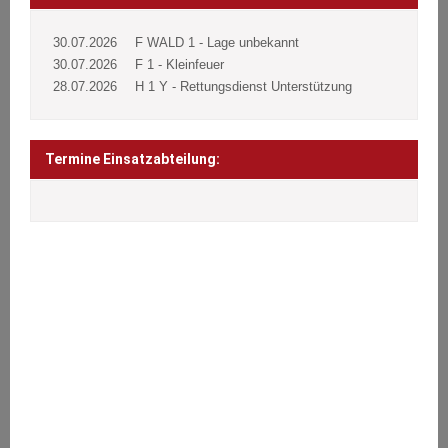
30.07.2026
F WALD 1 - Lage unbekannt
30.07.2026
F 1 - Kleinfeuer
28.07.2026
H 1 Y - Rettungsdienst Unterstützung
Termine Einsatzabteilung:
ÜBER UNS
Wir stehen den Bürgern 24 Stunden täglich an 365 Tagen im Jahr
bei Notfällen aller Art zur Seite.
Brände, Verkehrsunfälle, Sturmschäden oder sonstige technische
Hilfeleistungen.