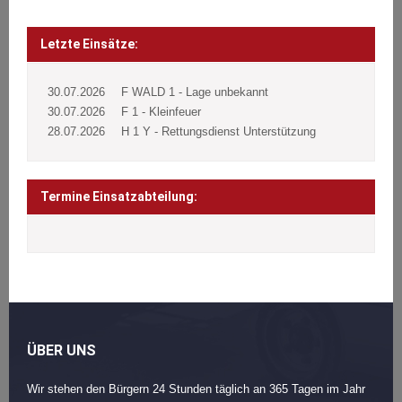
Beitragsnavigation
Post
navigation
Letzte Einsätze:
30.07.2026
F WALD 1 - Lage unbekannt
30.07.2026
F 1 - Kleinfeuer
28.07.2026
H 1 Y - Rettungsdienst Unterstützung
Termine Einsatzabteilung:
ÜBER UNS
Wir stehen den Bürgern 24 Stunden täglich an 365 Tagen im Jahr