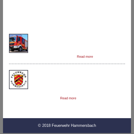
LETZTE BEITRÄGE
Das Löschgruppenfahrzeug 10 (LF 10) ist das zweite
Löschfahrzeug in Hammersbach.Dieses Fahrzeug
rückt zu fast jedem Einsatz als zweites aus.In
Kombination mit dem Hilfeleistungslöschfahrzeug
(HLF) können die Hammersbacher […]
Read more
Auf Grund der Corona-Krise wurde durch die
Gemeindebrandinspektion beschlossen den
Feuerwehrdienst ab 14.03.2020 bis mindestens
einschließlich 19.04.2020 auszusetzen. Das
Feuerwehrhaus darf zur Zeit nur zu Einsatzzwecken und
Instandsetzungsarbeiten […]
Read more
© 2018 Feuerwehr Hammersbach