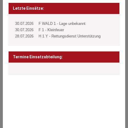
Beitragsnavigation
Post
navigation
Letzte Einsätze:
30.07.2026
F WALD 1 - Lage unbekannt
30.07.2026
F 1 - Kleinfeuer
28.07.2026
H 1 Y - Rettungsdienst Unterstützung
Termine Einsatzabteilung:
ÜBER UNS
Wir stehen den Bürgern 24 Stunden täglich an 365 Tagen im Jahr
bei Notfällen aller Art zur Seite.