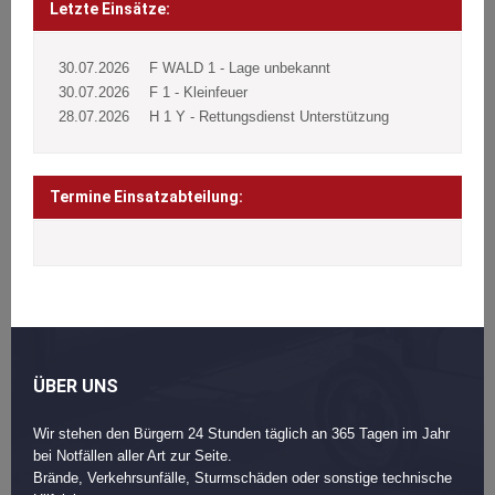
navigation
Letzte Einsätze:
30.07.2026
F WALD 1 - Lage unbekannt
30.07.2026
F 1 - Kleinfeuer
28.07.2026
H 1 Y - Rettungsdienst Unterstützung
Termine Einsatzabteilung:
ÜBER UNS
Wir stehen den Bürgern 24 Stunden täglich an 365 Tagen im Jahr
bei Notfällen aller Art zur Seite.
Brände, Verkehrsunfälle, Sturmschäden oder sonstige technische